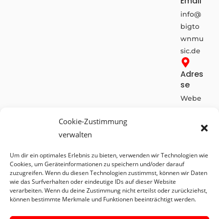
Email
info@
bigto
wnmu
sic.de
Adres
se
Webe
rstr. 10
Cookie-Zustimmung
-
verwalten
42899
Rems
Um dir ein optimales Erlebnis zu bieten, verwenden wir Technologien wie
cheid
Cookies, um Geräteinformationen zu speichern und/oder darauf
/
zuzugreifen. Wenn du diesen Technologien zustimmst, können wir Daten
wie das Surfverhalten oder eindeutige IDs auf dieser Website
Deuts
verarbeiten. Wenn du deine Zustimmung nicht erteilst oder zurückziehst,
chlan
können bestimmte Merkmale und Funktionen beeinträchtigt werden.
d