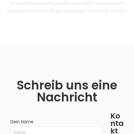
#tunel #mrkuemmerling #malleario #malle25 #bigtownmusic
#neuemusik #malle #schlager #partymusik #ohnemalle #mallehit
Schreib uns eine
Nachricht
Ko
nta
Dein Name
kt