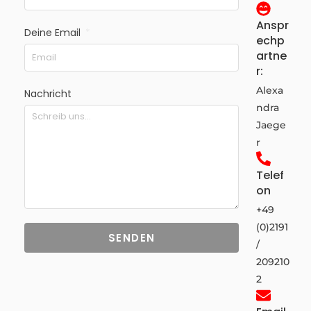
Anspr
Deine Email
echp
artne
r:
Alexa
Nachricht
ndra
Jaege
r
Telef
on
+49
(0)2191
SENDEN
/
209210
2