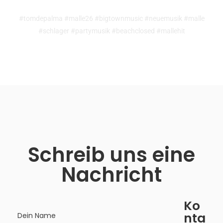
#tomdepalma #malle26 #bigtownmusic #neuemusik #malle
#schlager #partymusik #beachclosed #mallehit
Schreib uns eine
Nachricht
Ko
nta
Dein Name