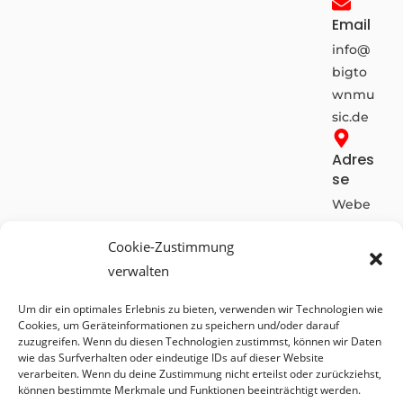
Email
info@
bigto
wnmu
sic.de
Adres
se
Webe
rstr. 10
Cookie-Zustimmung
-
verwalten
42899
Rems
Um dir ein optimales Erlebnis zu bieten, verwenden wir Technologien wie
cheid
Cookies, um Geräteinformationen zu speichern und/oder darauf
/
zuzugreifen. Wenn du diesen Technologien zustimmst, können wir Daten
wie das Surfverhalten oder eindeutige IDs auf dieser Website
Deuts
verarbeiten. Wenn du deine Zustimmung nicht erteilst oder zurückziehst,
chlan
können bestimmte Merkmale und Funktionen beeinträchtigt werden.