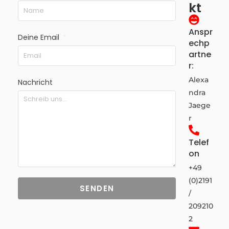
kt
Anspr
Deine Email
echp
artne
r:
Alexa
Nachricht
ndra
Jaege
r
Telef
on
+49
(0)2191
SENDEN
/
209210
2