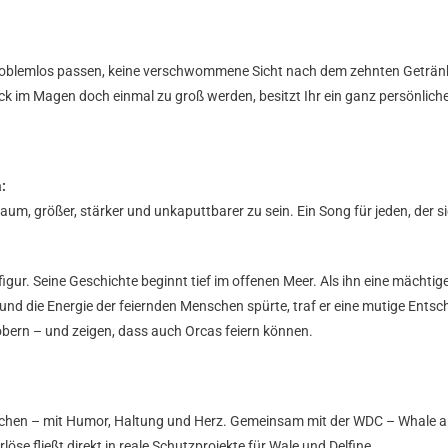
ier problemlos passen, keine verschwommene Sicht nach dem zehnten Geträ
 im Magen doch einmal zu groß werden, besitzt Ihr ein ganz persönliches 
:
, größer, stärker und unkaputtbarer zu sein. Ein Song für jeden, der s
igur. Seine Geschichte beginnt tief im offenen Meer. Als ihn eine mächtig
nd die Energie der feiernden Menschen spürte, traf er eine mutige Entsch
obern – und zeigen, dass auch Orcas feiern können.
enschen – mit Humor, Haltung und Herz. Gemeinsam mit der WDC – Whale a
öse fließt direkt in reale Schutzprojekte für Wale und Delfine.