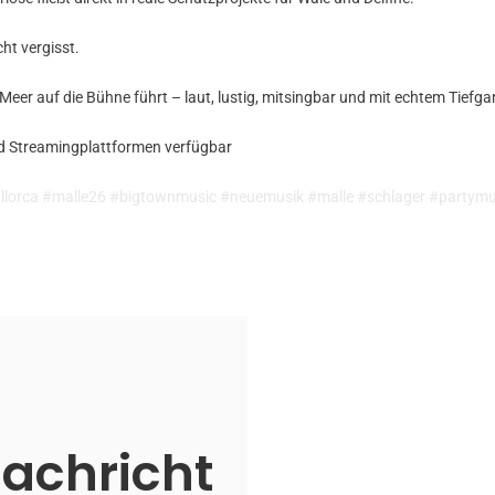
ht vergisst.
Meer auf die Bühne führt – laut, lustig, mitsingbar und mit echtem Tiefga
d Streamingplattformen verfügbar
lorca #malle26 #bigtownmusic #neuemusik #malle #schlager #partymus
Nachricht