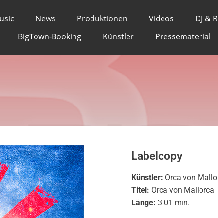
a von Mallorca - Orca
usic
News
Produktionen
Videos
DJ & 
BigTown-Booking
Künstler
Pressematerial
Labelcopy
Künstler:
Orca von Mallo
Titel:
Orca von Mallorca
Länge:
3:01 min.