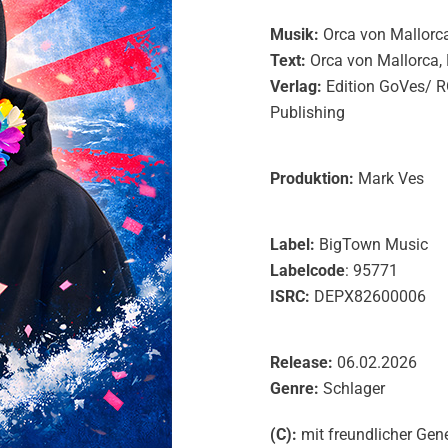
Musik:
Orca von Mallorc
Text:
Orca von Mallorca,
Verlag:
Edition GoVes/ 
Publishing
Produktion:
Mark Ves
Label:
BigTown Music
Labelcode
: 95771
ISRC:
DEPX82600006
Release:
06.02.2026
Genre:
Schlager
(C):
mit freundlicher Ge