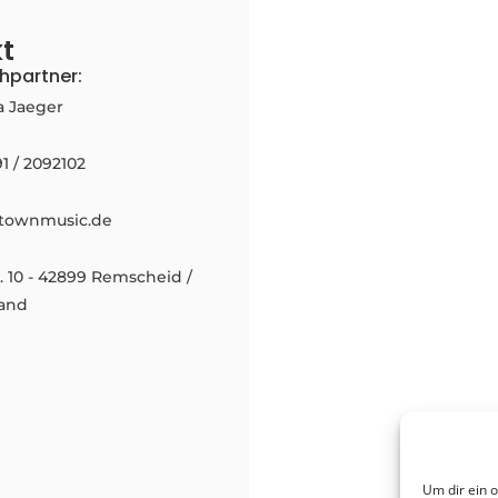
t
hpartner:
a Jaeger
91 / 2092102
townmusic.de
 10 - 42899 Remscheid /
and
Um dir ein 