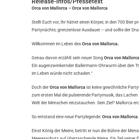
Release-Infos/Pressetext
Orca von Mallorca – Orca von Mallorca
Stellt Euch vor, Ihr hättet einen Körper, in den 700 B
Partynächte, grenzenlose Ausdauer – und sollte der Druck
Willkommen im Leben des
Orca von Mallorca.
Genau davon erzählt sein neuer Song
Orca von Mallorca
Ein augenzwinkernder Ballermann-Ohrwurm über den Traum
im Leben würde nicht schaden.“
Doch der
Orca von Mallorca
ist keine gewöhnliche Partyf
zum ersten Mal die pulsierende Partymusik, das Lachen u
Welt der Menschen einzutauchen. Sein Ziel? Mallorca er
So entstand eine neue Partylegende:
Orca von Mallorca
.
Einst König der Meere, betritt er nun die Bühne der M
Meeresschutz auf überraschende Weise. Ein Teil seiner Erl