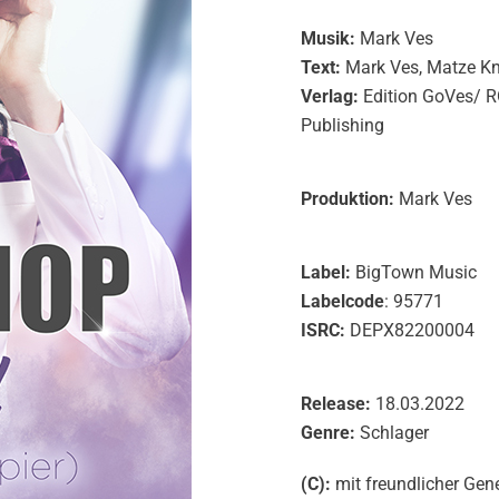
Musik:
Mark Ves
Text:
Mark Ves, Matze K
Verlag:
Edition GoVes/ 
Publishing
Produktion:
Mark Ves
Label:
BigTown Music
Labelcode
: 95771
ISRC:
DEPX82200004
Release:
18.03.2022
Genre:
Schlager
(C):
mit freundlicher Ge