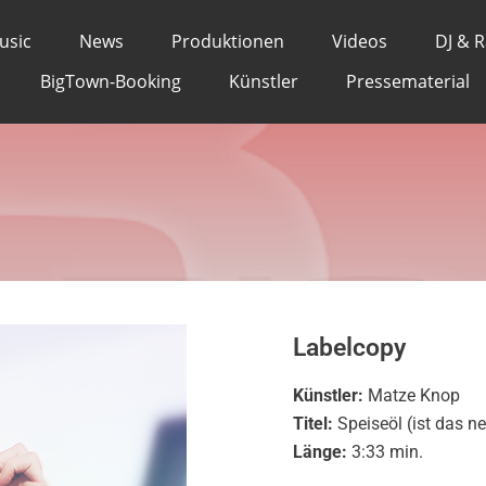
nop - Speiseöl (ist da
usic
News
Produktionen
Videos
DJ & 
BigTown-Booking
Künstler
Pressematerial
Labelcopy
Künstler:
Matze Knop
Titel:
Speiseöl (ist das n
Länge:
3:33 min.