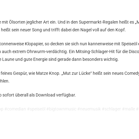
mit Ölsorten jeglicher Art ein. Und in den Supermarkt-Regalen heißt es „
heißt sein neuer Song und trifft dabei den Nagel voll auf den Kopf.
onnenweise Klopapier, so decken sie sich nun kannenweise mit Speiseöl
n auch extrem Ohrwurm-verdächtig. Ein Mitsing-Schlager-Hit für die Disco,
 Laune und gute Energie sind gerade dann besonders wichtig.
o feines Gespür, wie Matze Knop. „Mut zur Lücke“ heißt sein neues Comed
ehlen.
b sofort überall als Download verfügbar.
p #comedian #speiseöl #bigtownmusic #neuemusik #schlager #malle #