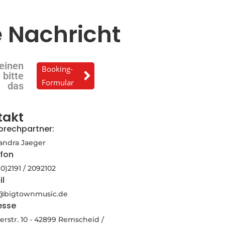
e Nachricht
einen
Booking-
 bitte
Formular
das
takt
prechpartner:
andra Jaeger
efon
(0)2191 / 2092102
il
o@bigtownmusic.de
esse
rstr. 10 - 42899 Remscheid /