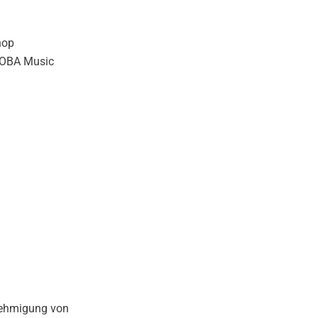
nop
ROBA Music
nehmigung von