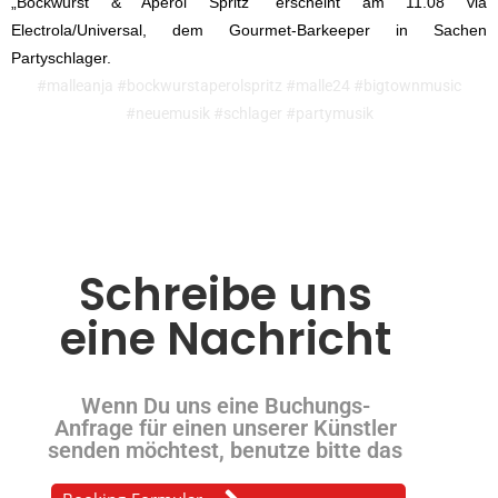
„Bockwurst & Aperol Spritz“ erscheint am 11.08 via
Electrola/Universal, dem Gourmet-Barkeeper in Sachen
Partyschlager.
#malleanja #bockwurstaperolspritz #malle24 #bigtownmusic
#neuemusik #schlager #partymusik
Schreibe uns
eine Nachricht
Wenn Du uns eine Buchungs-
Anfrage für einen unserer Künstler
senden möchtest, benutze bitte das