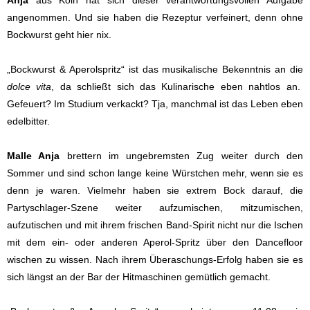
Anja
aus Köln hat sich dieser
verantwortungsvollen Aufgabe
angenommen. Und sie haben die Rezeptur verfeinert, denn ohne
Bockwurst geht hier nix.
„Bockwurst & Aperolspritz“ ist das musikalische Bekenntnis an die
dolce vita
, da schließt sich das Kulinarische eben nahtlos an.
Gefeuert? Im Studium verkackt? Tja, manchmal ist das Leben eben
edelbitter.
Malle Anja
brettern im ungebremsten Zug weiter durch den
Sommer und sind schon lange keine Würstchen mehr, wenn sie es
denn je waren. Vielmehr haben sie extrem Bock darauf, die
Partyschlager-Szene weiter aufzumischen, mitzumischen,
aufzutischen und mit ihrem frischen Band-Spirit nicht nur die Ischen
mit dem ein- oder anderen Aperol-Spritz über den Dancefloor
wischen zu wissen. Nach ihrem Überaschungs-Erfolg haben sie es
sich längst an der Bar der Hitmaschinen gemütlich gemacht.