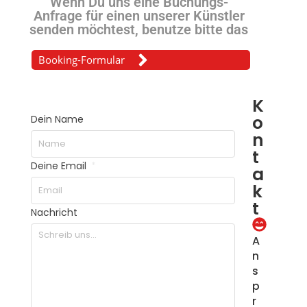
Wenn Du uns eine Buchungs-
Anfrage für einen unserer Künstler
senden möchtest, benutze bitte das
Booking-Formular
K
o
Dein Name
n
t
Deine Email
a
k
t
Nachricht
A
n
s
p
r