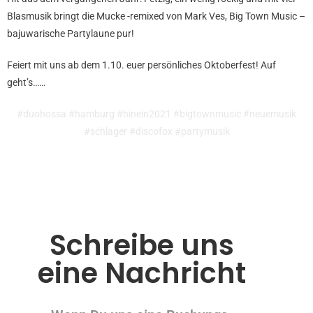
Blasmusik bringt die Mucke -remixed von Mark Ves, Big Town Music –
bajuwarische Partylaune pur!
Feiert mit uns ab dem 1.10. euer persönliches Oktoberfest! Auf
geht’s……
#duohossa #hamburg #hinein2021 #bigtownmusic #neuemusik
#schlager #discofox #partymusik
Schreibe uns
eine Nachricht