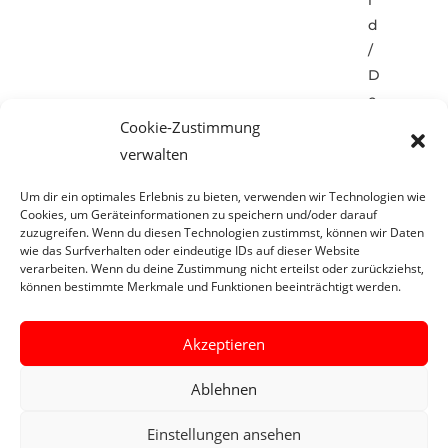
i
d
/
D
e
u
Cookie-Zustimmung
t
verwalten
s
Um dir ein optimales Erlebnis zu bieten, verwenden wir Technologien wie
c
Cookies, um Geräteinformationen zu speichern und/oder darauf
h
zuzugreifen. Wenn du diesen Technologien zustimmst, können wir Daten
l
wie das Surfverhalten oder eindeutige IDs auf dieser Website
verarbeiten. Wenn du deine Zustimmung nicht erteilst oder zurückziehst,
a
können bestimmte Merkmale und Funktionen beeinträchtigt werden.
n
d
Akzeptieren
Ablehnen
Einstellungen ansehen