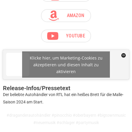
AMAZON
YOUTUBE
Klicke hier, um Marketing-Cookies zu
akzeptieren und diesen Inhalt zu
aktivieren
Release-Infos/Pressetext
Der beliebte Autohändler von RTL hat ein heißes Brett für die Malle-
Saison 2024 am Start.
#draganderautohändler #pinocchio #oberbayern #bigtownmusic
#neuemusik #schlager #partymusik