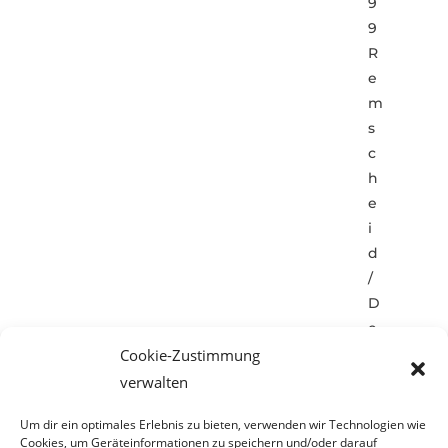
9
9
R
e
m
s
c
h
e
i
d
/
D
e
u
Cookie-Zustimmung
t
verwalten
s
Um dir ein optimales Erlebnis zu bieten, verwenden wir Technologien wie
c
Cookies, um Geräteinformationen zu speichern und/oder darauf