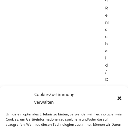
9
R
e
m
s
c
h
e
i
d
/
D
e
u
Cookie-Zustimmung
t
verwalten
s
Um dir ein optimales Erlebnis zu bieten, verwenden wir Technologien wie
c
Cookies, um Geräteinformationen zu speichern und/oder darauf
h
zuzugreifen. Wenn du diesen Technologien zustimmst, können wir Daten