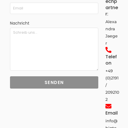
echp
artne
r:
Alexa
Nachricht
ndra
Jaege
r
Telef
on
+49
(0)2191
SENDEN
/
209210
2
Email
info@
bigto