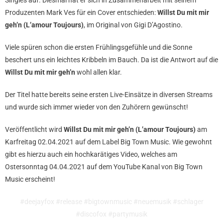
Singles auf. Diesmal hat er sich in Zusammenarbeit mit seinem
Produzenten Mark Ves für ein Cover entschieden:
Willst Du mit mir
geh’n (L’amour Toujours)
, im Original von Gigi D’Agostino.
Viele spüren schon die ersten Frühlingsgefühle und die Sonne
beschert uns ein leichtes Kribbeln im Bauch. Da ist die Antwort auf die
Willst Du mit mir geh’n
wohl allen klar.
Der Titel hatte bereits seine ersten Live-Einsätze in diversen Streams
und wurde sich immer wieder von den Zuhörern gewünscht!
Veröffentlicht wird
Willst Du mit mir geh’n (L’amour Toujours)
am
Karfreitag 02.04.2021 auf dem Label Big Town Music. Wie gewohnt
gibt es hierzu auch ein hochkarätiges Video, welches am
Ostersonntag 04.04.2021 auf dem YouTube Kanal von Big Town
Music erscheint!
#deejayfox #release #bigtownmusic #neuemusik #schlager
#discofox #partymusik