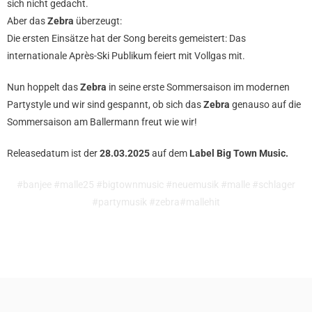
sich nicht gedacht.
Aber das
Zebra
überzeugt:
Die ersten Einsätze hat der Song bereits gemeistert: Das
internationale Après-Ski Publikum feiert mit Vollgas mit.
Nun hoppelt das
Zebra
in seine erste Sommersaison im modernen
Partystyle und wir sind gespannt, ob sich das
Zebra
genauso auf die
Sommersaison am Ballermann freut wie wir!
Releasedatum ist der
28.03.2025
auf dem
Label Big Town Music.
#banjee #malle25 #bigtownmusic #neuemusik #malle #schlager
#partymusik #zebra#mallehit