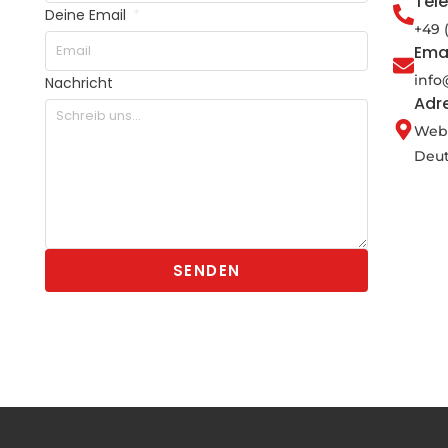
Tel
Deine Email
+49 
Ema
inf
Nachricht
Adr
Webe
Deu
SENDEN