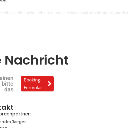
ee #biene #busgeholt #bigtownmusic #neuemusik #malle #partymusik #
e Nachricht
einen
Booking-
 bitte
Formular
das
takt
prechpartner:
andra Jaeger