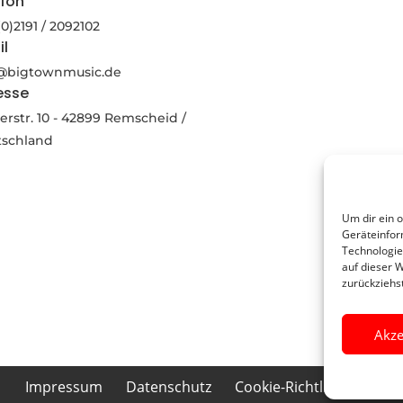
efon
(0)2191 / 2092102
il
o@bigtownmusic.de
esse
rstr. 10 - 42899 Remscheid /
tschland
Um dir ein 
Geräteinfor
Technologie
auf dieser 
zurückziehs
Akze
Impressum
Datenschutz
Cookie-Richtlinie (EU)