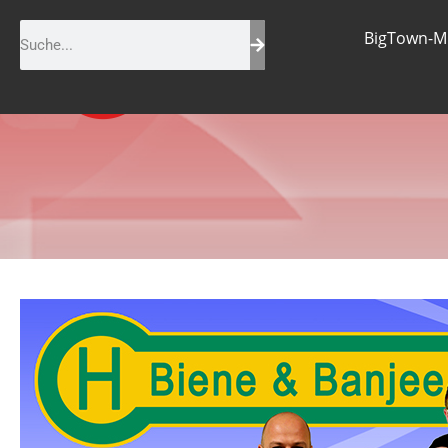
Biene & B
BigTown-M