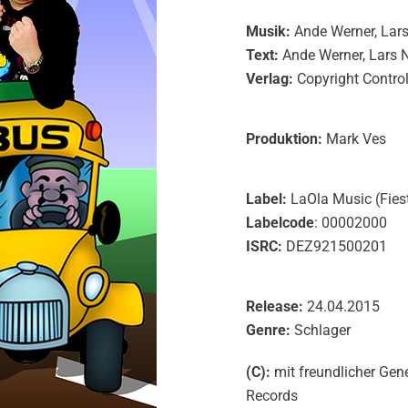
Musik:
Ande Werner,
Lars
Text:
Ande Werner,
Lars 
Verlag:
Copyright Contro
Produktion:
Mark Ves
Label:
LaOla Music (Fies
Labelcode
: 00002000
ISRC:
DEZ921500201
Release:
24.04.2015
Genre:
Schlager
(C):
mit freundlicher Ge
Records