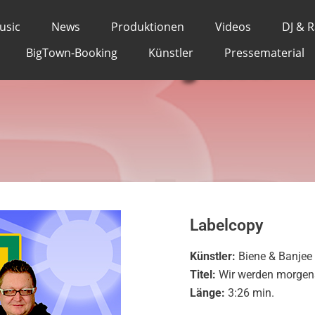
anjee - Wir werden m
usic
News
Produktionen
Videos
DJ & 
geholt
BigTown-Booking
Künstler
Pressematerial
Labelcopy
Künstler:
Biene & Banjee
Titel:
Wir werden morgen
Länge:
3:26 min.