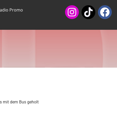
orgens mit dem Bus
Radio Promo
s mit dem Bus geholt