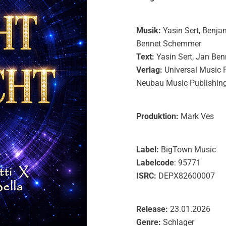
Musik:
Yasin Sert, Benjam
Bennet Schemmer
Text:
Yasin Sert, Jan Be
Verlag:
Universal Music 
Neubau Music Publishi
Produktion:
Mark Ves
Label:
BigTown Music
Labelcode
: 95771
ISRC:
DEPX82600007
Release:
23.01.2026
Genre:
Schlager