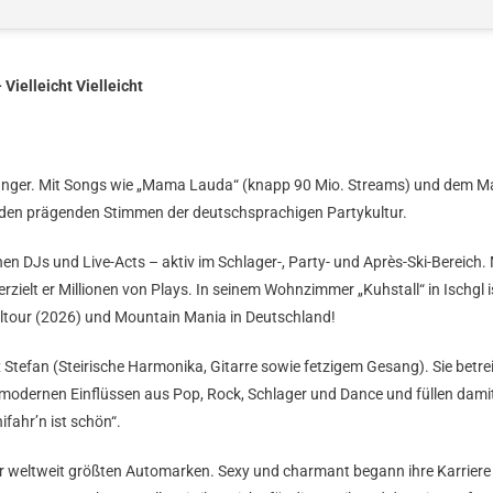
Vielleicht Vielleicht
änger. Mit Songs wie „Mama Lauda“ (knapp 90 Mio. Streams) und dem Mall
zu den prägenden Stimmen der deutschsprachigen Partykultur.
hen DJs und Live-Acts – aktiv im Schlager-, Party- und Après-Ski-Bereich. 
ielt er Millionen von Plays. In seinem Wohnzimmer „Kuhstall“ in Ischgl ist
pfeltour (2026) und Mountain Mania in Deutschland!
 2x Stefan (Steirische Harmonika, Gitarre sowie fetzigem Gesang). Sie be
 modernen Einflüssen aus Pop, Rock, Schlager und Dance und füllen damit d
fahr’n ist schön“.
der weltweit größten Automarken. Sexy und charmant begann ihre Karriere