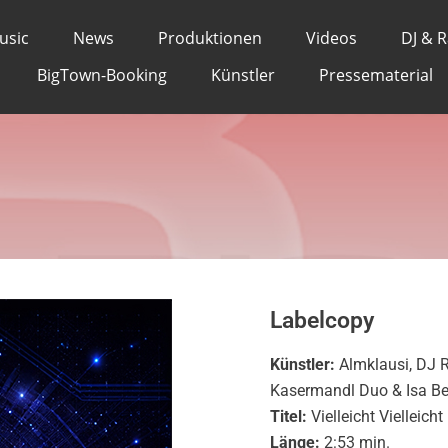
DJ Ramazotti, Kaserma
usic
News
Produktionen
Videos
DJ & 
Vielleicht Vielle
BigTown-Booking
Künstler
Pressematerial
Labelcopy
Künstler:
Almklausi, DJ 
Kasermandl Duo & Isa Be
Titel:
Vielleicht Vielleicht
Länge:
2:53 min.