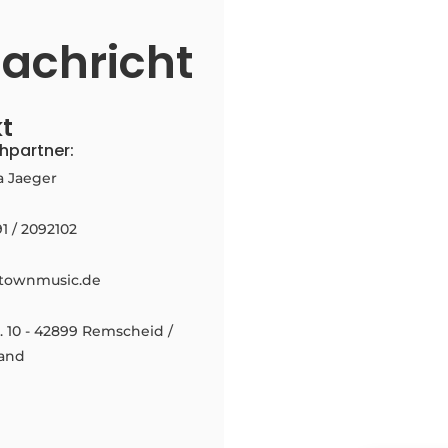
Nachricht
t
hpartner:
a Jaeger
91 / 2092102
townmusic.de
 10 - 42899 Remscheid /
and