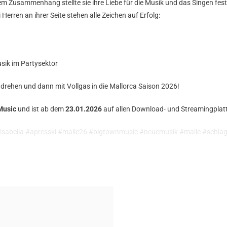
m Zusammenhang stellte sie ihre Liebe für die Musik und das Singen fest. 
Herren an ihrer Seite stehen alle Zeichen auf Erfolg:
sik im Partysektor
ks drehen und dann mit Vollgas in die Mallorca Saison 2026!
Music
und ist ab dem
23.01.2026
auf allen Download- und Streamingplat
abella #apresski #malle26 #bigtownmusic #neuemusik #malle #schlager 