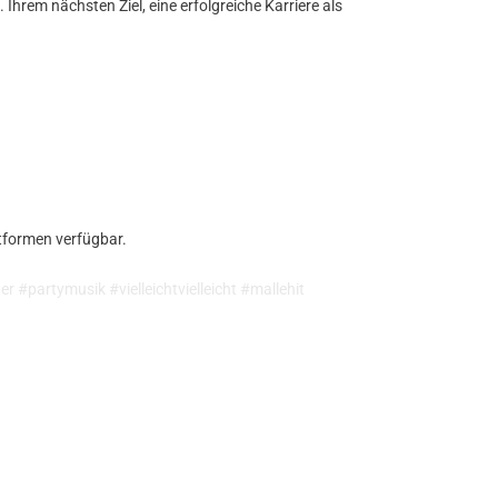
Ihrem nächsten Ziel, eine erfolgreiche Karriere als
tformen verfügbar.
#partymusik #vielleichtvielleicht #mallehit