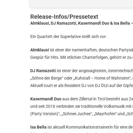
Release-Infos/Pressetext
Almklausi, DJ Ramazotti, Kasermandl Duo & Isa Bella – 
Ein Quartett der Superlative stellt sich vor:
Almklausi
ist einer der namenhaften, deutschen Partys
Gespür für Hits. Mit etlichen Charterfolgen, gehört er 
DJ Ramazotti
ist einer der angesagtesten, österreichisc
„Söhne der Berge“ oder „Kuhstall – Home of Wahnsinn“, erz
Aktuell tourt er als Resident DJ von DJ Ötzi auf der Gi
Kasermandl Duo
aus dem Zillertal in Tirol besteht aus
und seit 2016 verbinden sie traditionelle Volksmusik mit
(Party Version)“, „Schnee Juchee“, „Mayrhofen“ und „Schi
Isa Bella
ist aktuell Kommunikationstrainerin für eine 