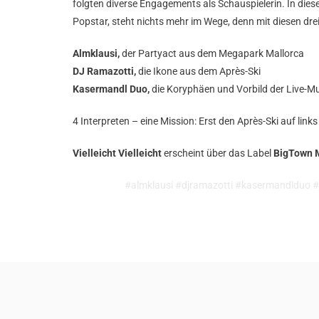
folgten diverse Engagements als Schauspielerin. In diese
Popstar, steht nichts mehr im Wege, denn mit diesen drei 
Almklausi,
der Partyact aus dem Megapark Mallorca
DJ Ramazotti,
die Ikone aus dem Après-Ski
Kasermandl Duo,
die Koryphäen und Vorbild der Live-Mu
4 Interpreten – eine Mission: Erst den Après-Ski auf lin
Vielleicht Vielleicht
erscheint über das Label
BigTown 
#almklausi #djramazotti #kasermandlduo #is